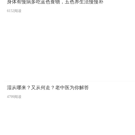
身体有慢病多吃蓝色食物，五色养生法慢慢补
6152阅读
湿从哪来？又从何走？老中医为你解答
4799阅读