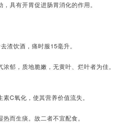
动，具有开胃促进肠胃消化的作用。
后去渣饮酒，痛时服15毫升。
气浓郁，质地脆嫩，无黄叶、烂叶者为佳。
生素C氧化，使其营养价值流失。
湿热而生痰。故二者不宜配食。