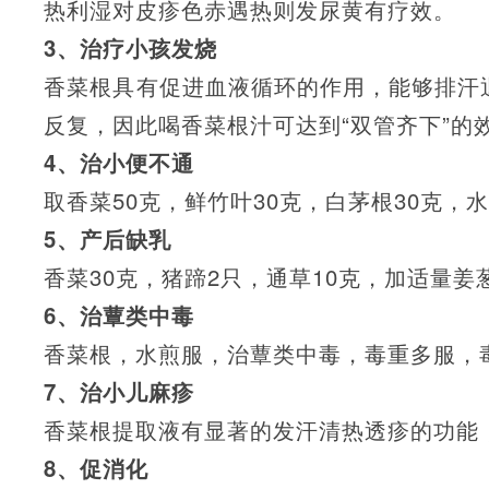
热利湿对皮疹色赤遇热则发尿黄有疗效。
3、治疗小孩发烧
香菜根具有促进血液循环的作用，能够排汗
反复，因此喝香菜根汁可达到“双管齐下”的
4、治小便不通
取香菜50克，鲜竹叶30克，白茅根30克，
5、产后缺乳
香菜30克，猪蹄2只，通草10克，加适量
6、治蕈类中毒
香菜根，水煎服，治蕈类中毒，毒重多服，
7、治小儿麻疹
香菜根提取液有显著的发汗清热透疹的功能
8、促消化