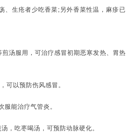
疡、生疮者少吃香菜;另外香菜性温，麻疹已
等煎汤服用，可治疗感冒初期恶寒发热、胃热
粥，可以预防伤风感冒。
饮服能治疗气管炎。
煎汤，吃枣喝汤，可预防动脉硬化。