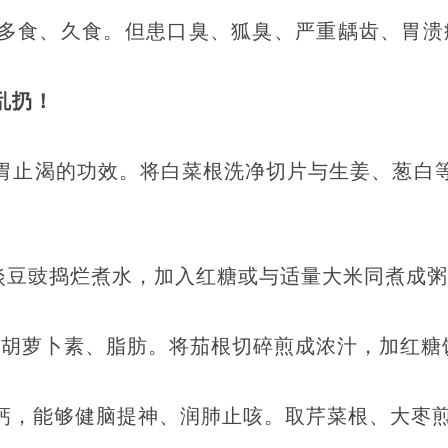
多食、久食。但患口臭、狐臭、严重龋齿、胃溃
乱扔！
胃止渴的功效。将白菜根洗净切片与生姜、葱白
淡豆豉捣烂煮水，加入红糖或与适量大米同煮成
，胡萝卜素、脂肪。将茄根切碎煎成浓汁，加红糖
钙，能够健脑提神、润肺止咳。取芹菜根、大枣