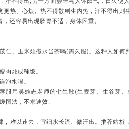
，汗不得出;另一方面会暗耗人体阳气，日久使
觉更热、心烦。热不得散则生内热，汗不得出则
冒，还容易出现肠胃不适，身体困重。
薏苡仁、玉米须煮水当茶喝(需久服)。这种人如
、瘦肉炖成稀饭。
黄连泡水喝。
，推荐服用吴雄志老师的七生散(生麦芽、生谷芽
。缓图法，不求速效。
绵，难以速去，宜细水长流、微汗出。推荐站桩