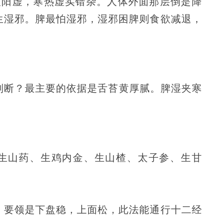
人阳虚，寒热虚实错杂。人体外面那层倒是降
生湿邪。脾最怕湿邪，湿邪困脾则食欲减退，
何判断？最主要的依据是舌苔黄厚腻。脾湿夹寒
、生山药、生鸡内金、生山楂、太子参、生甘
，要领是下盘稳，上面松，此法能通行十二经