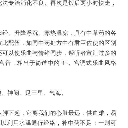
此法专治消化不良。再次是饭后两小时快走，
归经、升降浮沉、寒热温凉，具有中草药的各
彼此配伍，如同中药处方中有君臣佐使的区别
还可以使乐曲与情绪同步，帮听者宣泄过多的
音，相当于简谱中的“1”。宫调式乐曲风格
腕、神阙、足三里、气海。
从脚下起，它离我们的心脏最远，供血难，易
可以利用水温通行经络，补中药不足；一则可