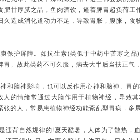
食肥甘厚腻之品，鱼肉酒饮，逼着脾胃超负荷工
日久造成消化道动力不足，导致胃胀，腹胀，食
膜保护屏障。如抗生素(类似于中药中苦寒之品
脾胃。故此类药不可久服，病去大半后当扶正气
心神和脑神影响，也可以反作用心神和脑神。胃的
故人的情绪常通过大脑作用于植物神经，导致
紧张的人，常易患植物神经功能紊乱型胃病，多
是违背自然规律的!夏天酷暑，人体为了散热，