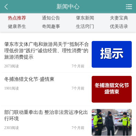
新闻中心
热点推荐
通知公告
肇东新闻
夫妻宝典
健康养生
奇闻趣事
生活窍门
优美语录
肇东市文体广电和旅游局关于“抵制不合
理低价游”践行“诚信经营、理性消费”的
旅游消费提示
2073阅读
7个月前
冬捕渔猎文化节·盛情柬
1901阅读
7个月前
部门联动重拳出击 整治非法营运净化出
行环境
2303阅读
7个月前