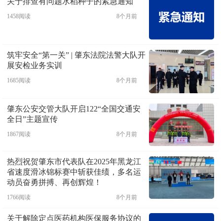
关于排查有问题水稻种子的紧急通知
1458阅读
8个月前
筑牢安全“第一关” | 肇东法院法警大队开
展安检业务实训
1685阅读
8个月前
肇东公安交管大队开启122“全国交通安
全日”主题宣传
1867阅读
8个月前
热烈祝贺肇东市代表队在2025年黑龙江
省速度滑冰锦标赛中斩获佳绩，多名运
动员奋勇拼搏、再创辉煌！
1766阅读
8个月前
关于解除定点医药机构医保服务协议的