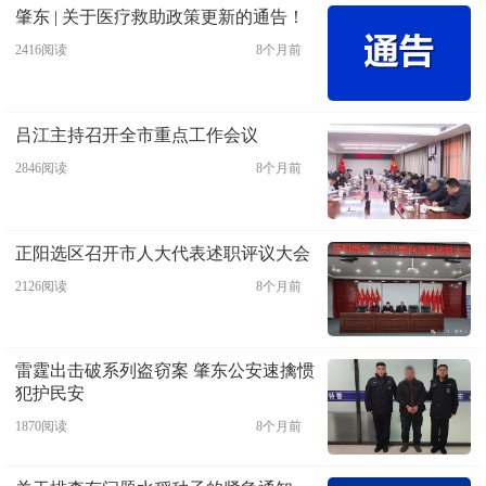
肇东 | 关于医疗救助政策更新的通告！
2416阅读
8个月前
吕江主持召开全市重点工作会议
2846阅读
8个月前
正阳选区召开市人大代表述职评议大会
2126阅读
8个月前
雷霆出击破系列盗窃案 肇东公安速擒惯
犯护民安
1870阅读
8个月前