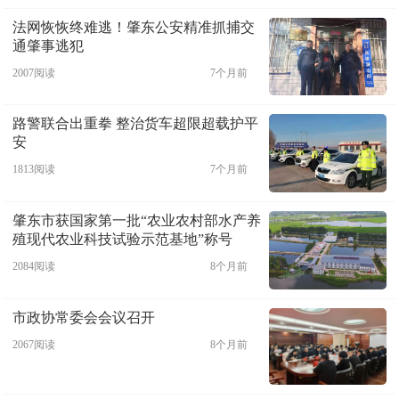
法网恢恢终难逃！肇东公安精准抓捕交
通肇事逃犯
2007阅读
7个月前
路警联合出重拳 整治货车超限超载护平
安
1813阅读
7个月前
肇东市获国家第一批“农业农村部水产养
殖现代农业科技试验示范基地”称号
2084阅读
8个月前
市政协常委会会议召开
2067阅读
8个月前