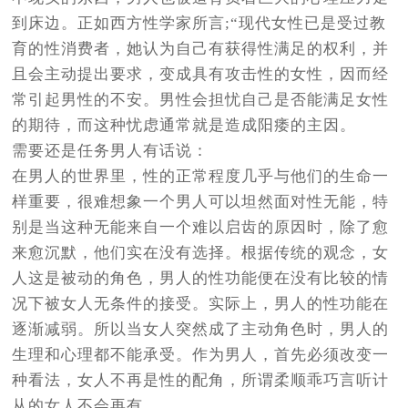
到床边。正如西方性学家所言;“现代女性已是受过教
育的性消费者，她认为自己有获得性满足的权利，并
且会主动提出要求，变成具有攻击性的女性，因而经
常引起男性的不安。男性会担忧自己是否能满足女性
的期待，而这种忧虑通常就是造成阳痿的主因。
需要还是任务男人有话说：
在男人的世界里，性的正常程度几乎与他们的生命一
样重要，很难想象一个男人可以坦然面对性无能，特
别是当这种无能来自一个难以启齿的原因时，除了愈
来愈沉默，他们实在没有选择。根据传统的观念，女
人这是被动的角色，男人的性功能便在没有比较的情
况下被女人无条件的接受。实际上，男人的性功能在
逐渐减弱。所以当女人突然成了主动角色时，男人的
生理和心理都不能承受。作为男人，首先必须改变一
种看法，女人不再是性的配角，所谓柔顺乖巧言听计
从的女人不会再有。