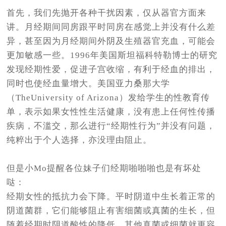
首先，我们先抛开各种干扰因素，仅从器官方面来
讲。月经期间同房跟平时同房在感觉上并没有什么差
异，甚至因为月经期间外阴及生殖器官充血，可能会
更加敏感一些。1996年美国斯坦福科特勒博士的研究
发现经期性爱，促进子宫收缩，有利于经血的排出，
同时也使经血量增大。美国亚力桑那大学
（TheUniversity of Arizona）发给学生的性教育传
单，表示如果女性性生活健康，没有患上任何性传播
疾病，不滥交，那么进行“经期性行为”并没有问题，
纯粹出于个人选择，亦没理由阻止。
但是小Mo提醒各位妹子们经期啪啪啪也是有坏处
哒：
经期女性的抵抗力会下降。平时阴道中生长着正常的
阴道菌群，它们能够阻止有害细菌或真菌的生长，但
随着经期时阴道酸性的降低，其他真菌或细菌就更容