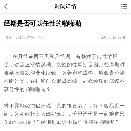
新闻详情
​经期是否可以任性的啪啪啪
阅读：86473 / 来源：网络
2016-5-19 09:48
在月经前两三天和月经期，有些妹子们性欲增
强，这是正常情况呦。女性的性周期是因月经周期时
雌孕激素规律变化所致。随着卵泡成熟，雌激素分泌
不断升高，在排卵前会形成高峰。那么经期到底该不
该任性的啪啪啪呢？
对于异地恋情侣来说，真的很要命了，好不容易见一
面，又刚好赶上大姨妈驾到，千里迢迢见一面难道只
为say holle吗？经期到底该不该任性的啪啪啪呢？