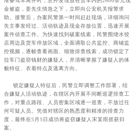
准备驾车离开时，意外发现放在货车内的2600余元现
金被盗，姜先生情急之下，立即向公安机关报警求
助。接警后，办案民警第一时间赶赴现场，详细询问
失主事发经过、活动轨迹及现金存放位置，迅速开展
案件侦查工作。为快速找到破案线索，民警围绕水饺
店周边及货车停放区域，全面调取公共监控、商铺监
控视频，逐帧查看画面、细致排查线索，成功锁定了
拉车门盗窃钱财的嫌疑人，并清晰掌握了嫌疑人的体
貌特征、衣着特点及逃离方向。
锁定嫌疑人特征后，民警立即调整工作部署，结
合嫌疑人活动轨迹，在辖区内开展不间断巡逻排查工
作，对重点路段、人员密集区域逐一巡查，不放过任
何可疑人员。凭借对辖区的熟悉度和精准的排查力
度，最终在5月5日成功将盗窃嫌疑人宋某雨抓获归
案。