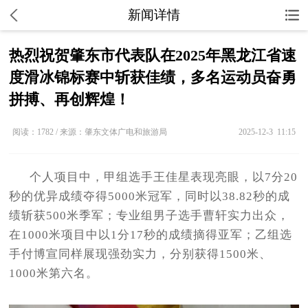
新闻详情
热烈祝贺肇东市代表队在2025年黑龙江省速
度滑冰锦标赛中斩获佳绩，多名运动员奋勇
拼搏、再创辉煌！
阅读：1782 / 来源：肇东文体广电和旅游局
2025-12-3 11:15
个人项目中，甲组选手王佳星表现亮眼，以7分20
秒的优异成绩夺得5000米冠军，同时以38.82秒的成
绩斩获500米季军；专业组男子选手曹轩实力出众，
在1000米项目中以1分17秒的成绩摘得亚军；乙组选
手付博宣同样展现强劲实力，分别获得1500米、
1000米第六名。