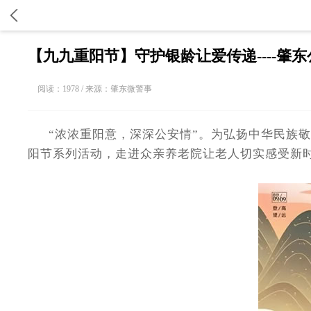
【九九重阳节】守护银龄让爱传递----肇东
阅读：1978 / 来源：肇东微警事
“浓浓重阳意，深深公安情”。为弘扬中华民族敬老
阳节系列活动，走进众亲养老院让老人切实感受新