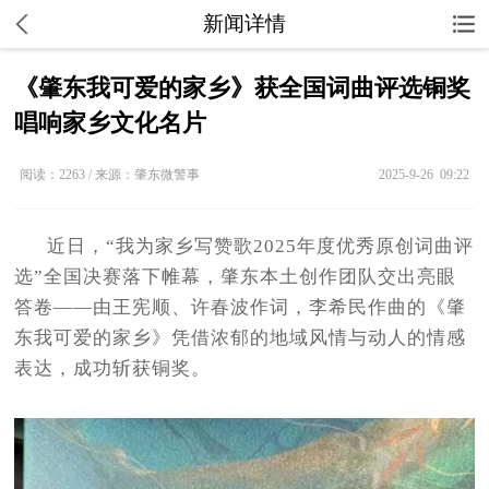
新闻详情
《肇东我可爱的家乡》获全国词曲评选铜奖
唱响家乡文化名片
阅读：2263 / 来源：肇东微警事
2025-9-26 09:22
近日，“我为家乡写赞歌2025年度优秀原创词曲评
选”全国决赛落下帷幕，肇东本土创作团队交出亮眼
答卷——由王宪顺、许春波作词，李希民作曲的《肇
东我可爱的家乡》凭借浓郁的地域风情与动人的情感
表达，成功斩获铜奖。