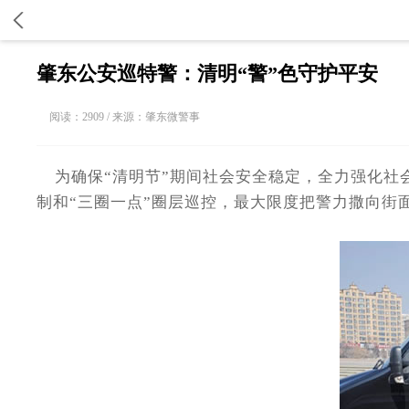
肇东公安巡特警：清明“警”色守护平安
阅读：2909 / 来源：肇东微警事
为确保“清明节”期间社会安全稳定，全力强化社会
制和“三圈一点”圈层巡控，最大限度把警力撒向街